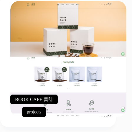
BOOK CAFE 書啡
projects