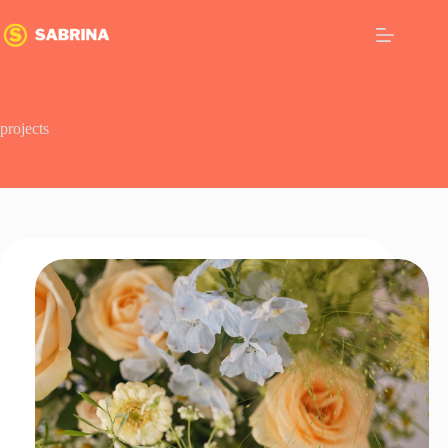
跳
至
主
要
內
projects
容