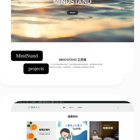
MindStand
projects